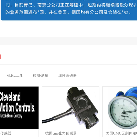
列
机床/工具
检测/测量
线性编码器
C传感器
德国cmc张力传感器
美国CMC无刷伺服