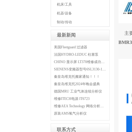
机床/工具
机器/设备
制动/传动
主要
最新新闻
BMR
美国Fleetguard 过滤器
法国HYDRO-LEDUC 柱塞泵
CHINO 显示屏 LT370维修成功案例
SIENENS变频器型号6SL3130-1TE24-0AA0维修案例
秦皇岛维克托搬家通知！！！
秦皇岛维克托2024年晚会盛典
德国MRU 工业气体连续分析仪
维修ITECH电源 IT6723
维修AEA Technology 网络分析仪 6015-1010
原装AMS氧气分析仪
联系方式