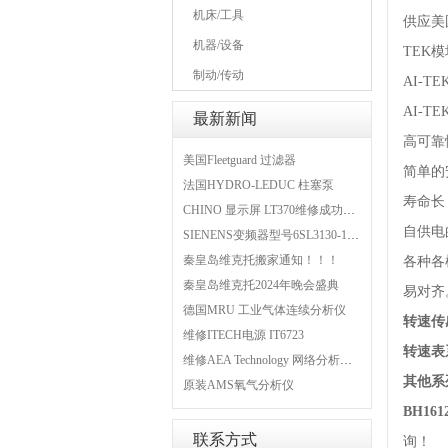
机床/工具
供应美国
机器/设备
TEK
制动/传动
AI-
AI-
最新新闻
高可靠
美国Fleetguard 过滤器
简单的
法国HYDRO-LEDUC 柱塞泵
寿命长
CHINO 显示屏 LT370维修成功案例
自供电
SIENENS变频器型号6SL3130-1TE24-0AA0维修案例
秦皇岛维克托搬家通知！！！
各种各
秦皇岛维克托2024年晚会盛典
易对齐
德国MRU 工业气体连续分析仪
转速传感器
维修ITECH电源 IT6723
转速表系
维修AEA Technology 网络分析仪 6015-1010
其他系列：
原装AMS氧气分析仪
BH161
联系方式
询！