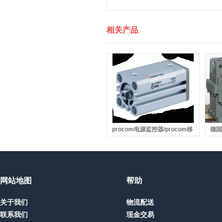
相关产品
procom电源监控器/procom移
德国
动天线/procom基站天线
网站地图
帮助
关于我们
物流配送
联系我们
现金交易