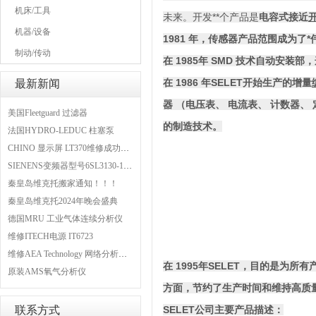
机床/工具
未来。开发**个产品是
电容式接近
机器/设备
1981 年，传感器产品范围成为了
制动/传动
在 1985年 SMD 技术自动安
在 1986 年SELET开始生产的增量
最新新闻
器
（电压表、
电流表、
计数器、
美国Fleetguard 过滤器
的制造技术。
法国HYDRO-LEDUC 柱塞泵
CHINO 显示屏 LT370维修成功案例
SIENENS变频器型号6SL3130-1TE24-0AA0维修案例
秦皇岛维克托搬家通知！！！
秦皇岛维克托2024年晚会盛典
德国MRU 工业气体连续分析仪
维修ITECH电源 IT6723
维修AEA Technology 网络分析仪 6015-1010
在 1995年SELET，目的是为
原装AMS氧气分析仪
方面，节约了生产时间和维持高质
联系方式
SELET公司主要产品描述：