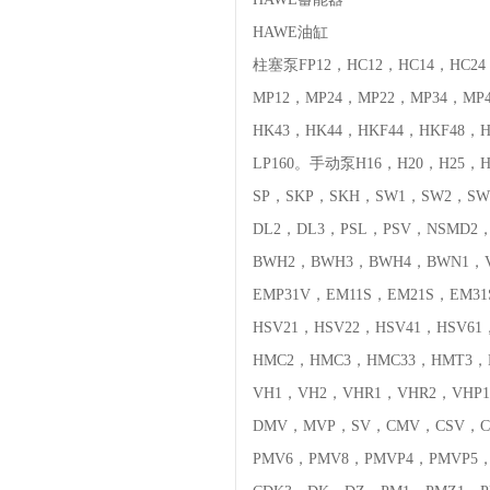
HAWE油缸
柱塞泵FP12，HC12，HC14，HC24
MP12，MP24，MP22，MP34，M
HK43，HK44，HKF44，HKF48，
LP160。手动泵H16，H20，H25，
SP，SKP，SKH，SW1，SW2，SW
DL2，DL3，PSL，PSV，NSMD2
BWH2，BWH3，BWH4，BWN1，V
EMP31V，EM11S，EM21S，EM3
HSV21，HSV22，HSV41，HSV6
HMC2，HMC3，HMC33，HMT3，
VH1，VH2，VHR1，VHR2，VH
DMV，MVP，SV，CMV，CSV，C
PMV6，PMV8，PMVP4，PMVP5