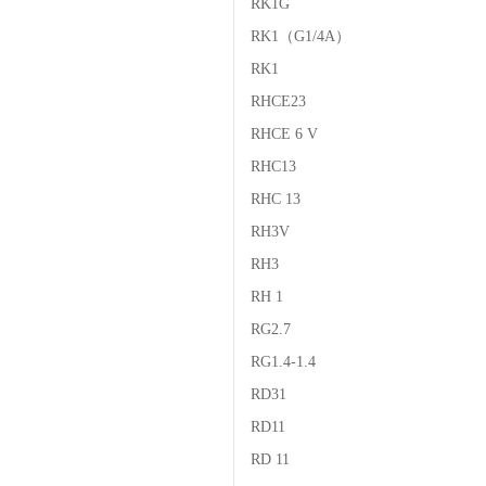
RK1G
RK1（G1/4A）
RK1
RHCE23
RHCE 6 V
RHC13
RHC 13
RH3V
RH3
RH 1
RG2.7
RG1.4-1.4
RD31
RD11
RD 11