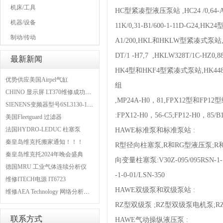
机床/工具
HC型紧凑型液压泵站 ,HC24 /0,64-A
机器/设备
11K/0,31-B1/600-1-11D-G24,HK
制动/传动
A1/200,HKL和HKLW型紧凑式泵站,
DT/1 -H7,7 ,HKLW328T/1C-HZ0,88/
最新新闻
HK4型和HKF4型紧凑式泵站,HK448LST
优势供应美国Airpel气缸
组
CHINO 显示屏 LT370维修成功案例
,MP24A-H0，81,FPX12型和FP
SIENENS变频器型号6SL3130-1TE24-0AA0维修案例
:FPX12-H0，56-C5;FP12-H0，85/B
美国Fleetguard 过滤器
法国HYDRO-LEDUC 柱塞泵
HAWE标准泵和标准泵站 :
秦皇岛维克托搬家通知！！！
R型径向柱塞泵,R和RG型液压泵;R和RG型
秦皇岛维克托2024年晚会盛典
向变量柱塞泵:V30Z-095/095RSN-1-
德国MRU 工业气体连续分析仪
-1-0-01/LSN-350
维修ITECH电源 IT6723
HAWE双级泵和双级泵站 :
维修AEA Technology 网络分析仪 6015-1010
RZ型双级泵 ;RZ型双级泵电机泵;RZ型双级泵
联系方式
HAWE气动操纵液压泵 :