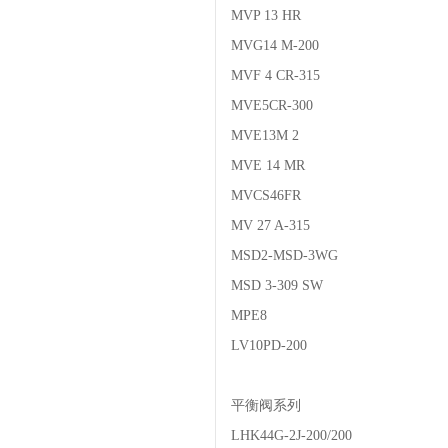
MVP 13 HR
MVG14 M-200
MVF 4 CR-315
MVE5CR-300
MVE13M 2
MVE 14 MR
MVCS46FR
MV 27 A-315
MSD2-MSD-3WG
MSD 3-309 SW
MPE8
LV10PD-200
平衡阀系列
LHK44G-2J-200/200