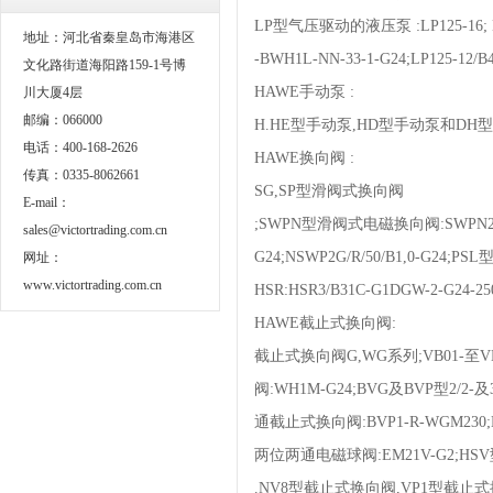
LP型气压驱动的液压泵 :LP125-16; LP型
地址：河北省秦皇岛市海港区
-BWH1L-NN-33-1-G24;LP125-12/B4
文化路街道海阳路159-1号博
HAWE手动泵 :
川大厦4层
邮编：066000
H.HE型手动泵,HD型手动泵和DH
电话：400-168-2626
HAWE换向阀 :
传真：0335-8062661
SG,SP型滑阀式换向阀
E-mail：
;SWPN型滑阀式电磁换向阀:SWPN2-G-
sales@victortrading.com.cn
G24;NSWP2G/R/50/B1,0-G24;
网址：
www.victortrading.com.cn
HSR:HSR3/B31C-G1DGW-2-G24-
HAWE截止式换向阀:
截止式换向阀G,WG系列;VB01-至VB4
阀:WH1M-G24;BVG及BVP型2/2-及
通截止式换向阀:BVP1-R-WGM230;B
两位两通电磁球阀:EM21V-G2;HSV型升降
.NV8型截止式换向阀,VP1型截止式换向阀: