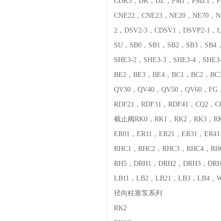
CDK3，DK，DZ，PM1，PMZ1，PM
CNE22，CNE23，NE20，NE70，N
2，DSV2-3，CDSV1，DSVP2-1
SU，SB0，SB1，SB2，SB3，SB4，S
SHE3-2，SHE3-3，SHE3-4，SH
BE2，BE3，BE4，BC1，BC2，BC
QV30，QV40，QV50，QV60，FG
RDF21，RDF31，RDF41，CQ2，
截止阀RK0，RK1，RK2，RK3，RK
ER01，ER11，ER21，ER31，ER
RHC1，RHC2，RHC3，RHC4，RH
RH5，DRH1，DRH2，DRH3，DRH4
LB11，LB2，LB21，LB3，LB4
径向柱塞泵系列
RK2