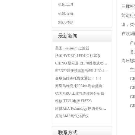
机床/工具
三螺杆
机器/设备
能进行
制动/传动
凑，类
在欧洲
最新新闻
产品
美国Fleetguard 过滤器
意大利S
法国HYDRO-LEDUC 柱塞泵
高压螺
CHINO 显示屏 LT370维修成功案例
主要
SIENENS变频器型号6SL3130-1TE24-0AA0维修案例
秦皇岛维克托搬家通知！！！
GR472
秦皇岛维克托2024年晚会盛典
GR472
德国MRU 工业气体连续分析仪
GR472
维修ITECH电源 IT6723
GR472
维修AEA Technology 网络分析仪 6015-1010
原装AMS氧气分析仪
联系方式