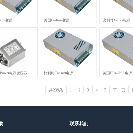
lsys电源
美国Fortron电源
比利时Xenics电源
l Power电源变压器
比利时Consort电源
美国ETA-USA电源
共239条
1
2
3
4
5
下一页
助
联系我们