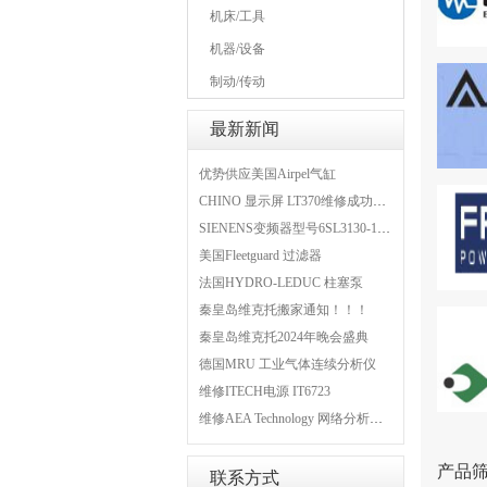
机床/工具
机器/设备
制动/传动
最新新闻
优势供应美国Airpel气缸
CHINO 显示屏 LT370维修成功案例
SIENENS变频器型号6SL3130-1TE24-0AA0维修案例
美国Fleetguard 过滤器
法国HYDRO-LEDUC 柱塞泵
秦皇岛维克托搬家通知！！！
秦皇岛维克托2024年晚会盛典
德国MRU 工业气体连续分析仪
维修ITECH电源 IT6723
维修AEA Technology 网络分析仪 6015-1010
产品
联系方式