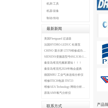
机床/工具
机器/设备
制动/传动
最新新闻
美国Fleetguard 过滤器
法国HYDRO-LEDUC 柱塞泵
CHINO 显示屏 LT370维修成功案例
SIENENS变频器型号6SL3130-1TE24-0AA0维修案例
秦皇岛维克托搬家通知！！！
秦皇岛维克托2024年晚会盛典
德国MRU 工业气体连续分析仪
维修ITECH电源 IT6723
维修AEA Technology 网络分析仪 6015-1010
原装AMS氧气分析仪
产品
联系方式