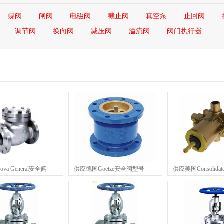
蝶阀
闸阀
电磁阀
截止阀
真空泵
止回阀
调节阀
换向阀
减压阀
溢流阀
阀门执行器
va General安全阀
供应德国Goetze安全阀型号
供应美国Consolidat
阀