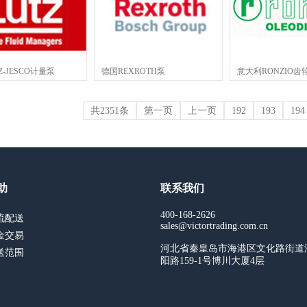
Z-JESCO计量泵
德国REXROTH泵
意大利RONZIO齿
共2351条
第一页
上一页
192
193
194
助
联系我们
400-168-2626
流配送
sales@victortrading.com.cn
金交易
河北省秦皇岛市海港区文化路街道
送范围
阳路159-1号博川大厦4层