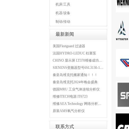
机床/工具
机器/设备
制动/传动
最新新闻
美国Fleetguard 过滤器
法国HYDRO-LEDUC 柱塞泵
CHINO 显示屏 LT370维修成功案例
SIENENS变频器型号6SL3130-1TE24-0AA0维修案例
秦皇岛维克托搬家通知！！！
秦皇岛维克托2024年晚会盛典
德国MRU 工业气体连续分析仪
维修ITECH电源 IT6723
维修AEA Technology 网络分析仪 6015-1010
原装AMS氧气分析仪
联系方式